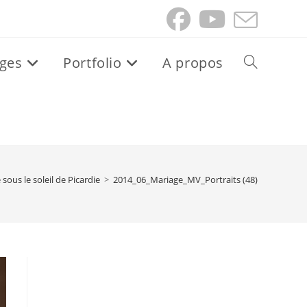
ges
Portfolio
A propos
Toggle
website
search
sous le soleil de Picardie
>
2014_06_Mariage_MV_Portraits (48)