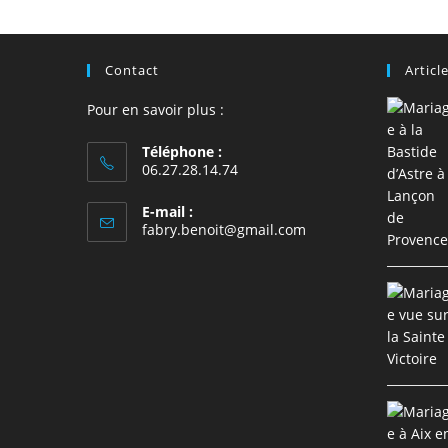
comment
Contact
Articl
Pour en savoir plus :
Téléphone :
06.27.28.14.74
E-mail :
S’ouvre
fabry.benoit@gmail.com
dans
votre
application