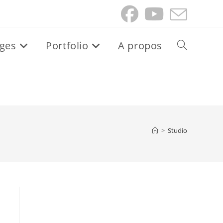
ges
Portfolio
A propos
Toggle
website
search
>
Studio