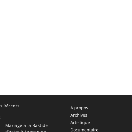
es Récents
A propos
Archives
Artistique
Mariage à la Bastide
Documentaire
d’Astre à Lançon de