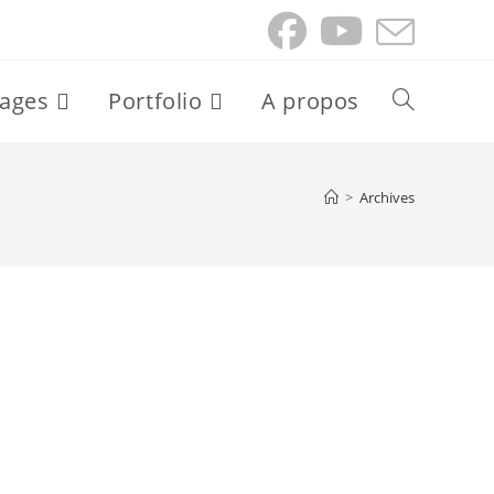
ages
Portfolio
A propos
Toggle
website
>
Archives
search