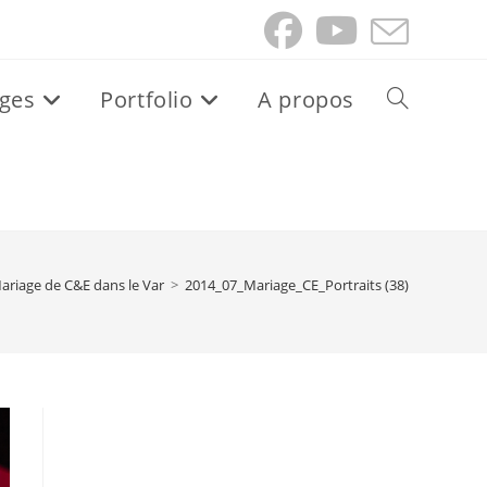
ges
Portfolio
A propos
Toggle
website
search
ariage de C&E dans le Var
>
2014_07_Mariage_CE_Portraits (38)