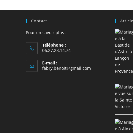
comment
Contact
Articl
Pour en savoir plus :
Téléphone :
06.27.28.14.74
E-mail :
S’ouvre
fabry.benoit@gmail.com
dans
votre
application