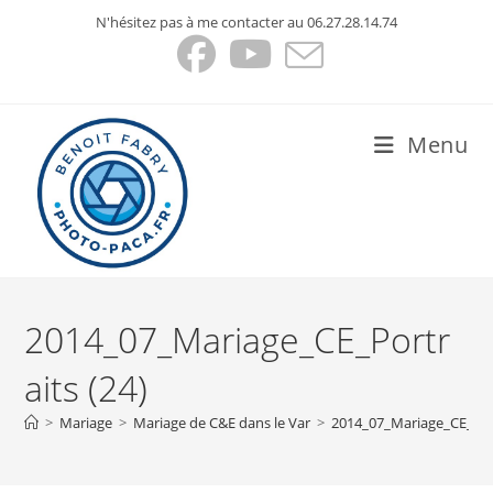
Skip
N'hésitez pas à me contacter au 06.27.28.14.74
to
content
Menu
2014_07_Mariage_CE_Portr
aits (24)
>
Mariage
>
Mariage de C&E dans le Var
>
2014_07_Mariage_CE_Port