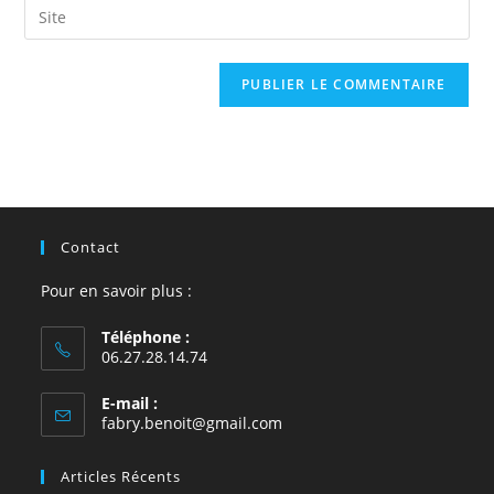
Saisir
to
address
l’URL
comment
to
de
comment
votre
site
(facultatif)
Contact
Pour en savoir plus :
Téléphone :
06.27.28.14.74
E-mail :
S’ouvre
fabry.benoit@gmail.com
dans
votre
Articles Récents
application