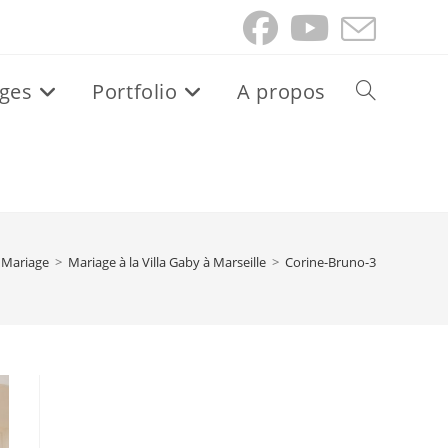
ges
Portfolio
A propos
Toggle
website
search
Mariage
>
Mariage à la Villa Gaby à Marseille
>
Corine-Bruno-3