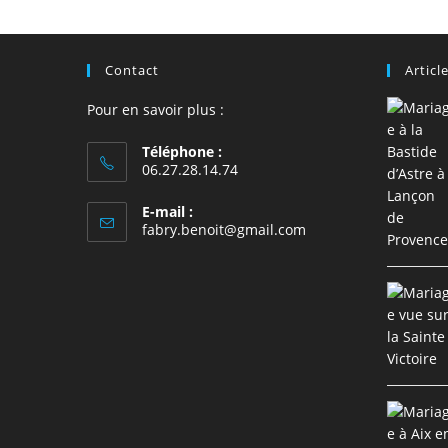
comment
Contact
Articl
Pour en savoir plus :
Téléphone :
06.27.28.14.74
E-mail :
S’ouvre
fabry.benoit@gmail.com
dans
votre
application