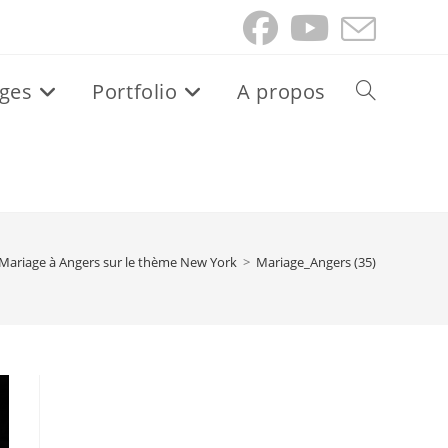
ges
Portfolio
A propos
Toggle
website
search
Mariage à Angers sur le thème New York
>
Mariage_Angers (35)