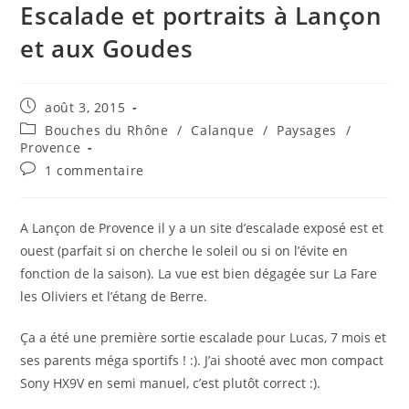
Escalade et portraits à Lançon
et aux Goudes
Publication
août 3, 2015
publiée :
Post
Bouches du Rhône
/
Calanque
/
Paysages
/
category:
Provence
Commentaires
1 commentaire
de
la
publication :
A Lançon de Provence il y a un site d’escalade exposé est et
ouest (parfait si on cherche le soleil ou si on l’évite en
fonction de la saison). La vue est bien dégagée sur La Fare
les Oliviers et l’étang de Berre.
Ça a été une première sortie escalade pour Lucas, 7 mois et
ses parents méga sportifs ! :). J’ai shooté avec mon compact
Sony HX9V en semi manuel, c’est plutôt correct :).