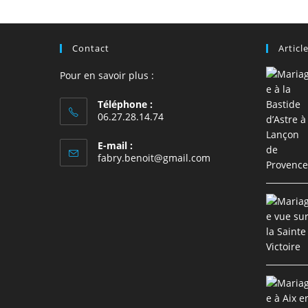
comment
Contact
Articl
Pour en savoir plus :
Téléphone :
06.27.28.14.74
E-mail :
S’ouvre
fabry.benoit@gmail.com
dans
votre
application