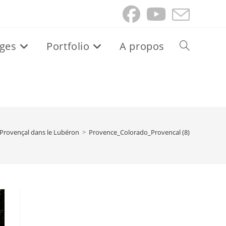
ges
Portfolio
A propos
Toggle
website
search
Provençal dans le Lubéron
>
Provence_Colorado_Provencal (8)