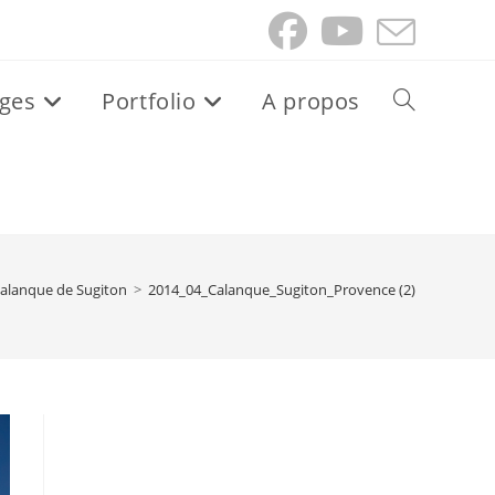
ges
Portfolio
A propos
Toggle
website
search
alanque de Sugiton
>
2014_04_Calanque_Sugiton_Provence (2)