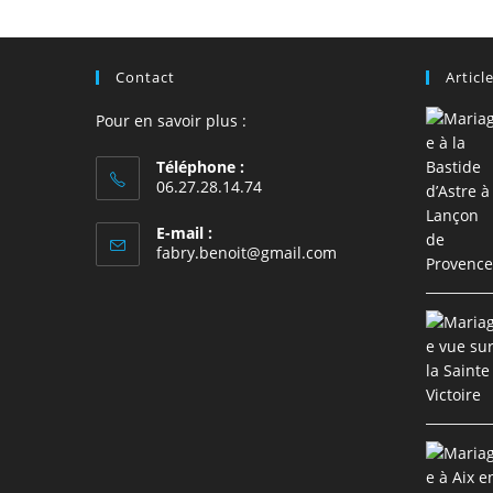
comment
Contact
Articl
Pour en savoir plus :
Téléphone :
06.27.28.14.74
E-mail :
S’ouvre
fabry.benoit@gmail.com
dans
votre
application