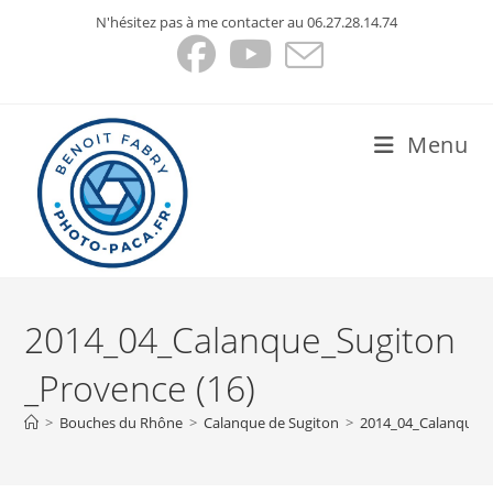
Skip
N'hésitez pas à me contacter au 06.27.28.14.74
to
content
Menu
2014_04_Calanque_Sugiton
_Provence (16)
>
Bouches du Rhône
>
Calanque de Sugiton
>
2014_04_Calanque_S