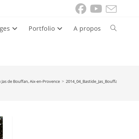
ges
Portfolio
A propos
Toggle
website
search
 Jas de Bouffan, Aix-en-Provence
>
2014_04_Bastide_Jas_Bouffan_Provence 