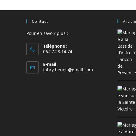
comment
Contact
Articl
Pour en savoir plus :
Téléphone :
06.27.28.14.74
E-mail :
S’ouvre
fabry.benoit@gmail.com
dans
votre
application