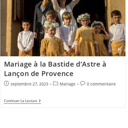
Mariage à la Bastide d’Astre à
Lançon de Provence
Publication
Post
Commentaires
septembre 27, 2023
Mariage
0 commentaire
publiée :
category:
de
la
Mariage
Continuer La Lecture
publication :
À
La
Bastide
D’Astre
À