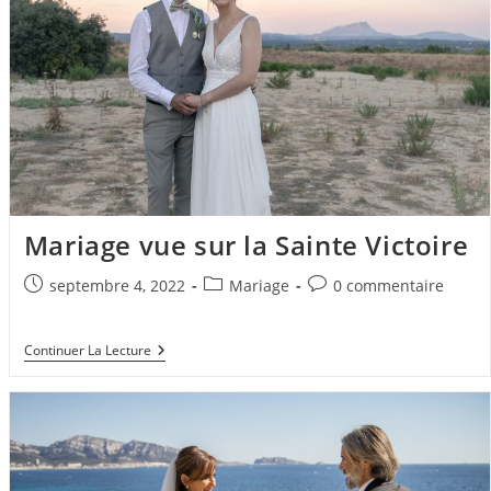
Mariage vue sur la Sainte Victoire
Publication
Post
Commentaires
septembre 4, 2022
Mariage
0 commentaire
publiée :
category:
de
la
Mariage
Continuer La Lecture
publication :
Vue
Sur
La
Sainte
Victoire