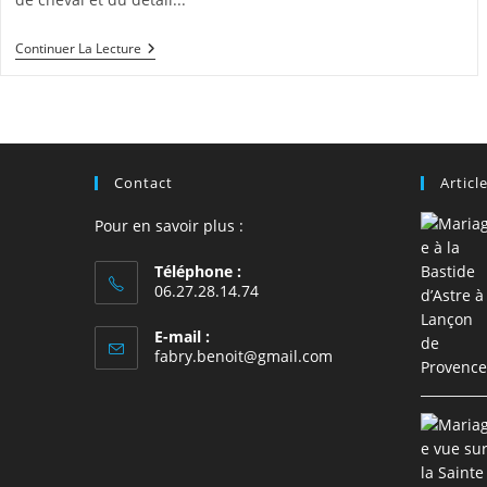
Superbe
Continuer La Lecture
Mariage
À
Hyères
Les
Palmiers
–
Plein
Contact
Articl
Sud
Pour en savoir plus :
Téléphone :
06.27.28.14.74
E-mail :
S’ouvre
fabry.benoit@gmail.com
dans
votre
application