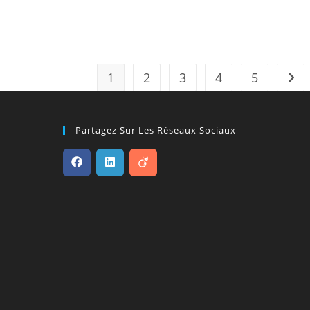
1
2
3
4
5
Alle
Partagez Sur Les Réseaux Sociaux