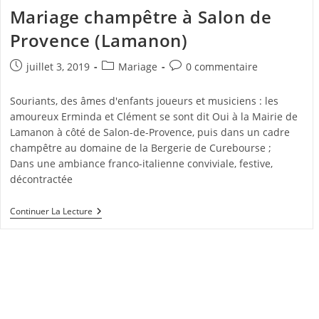
Mariage champêtre à Salon de
Provence (Lamanon)
Publication
Post
Commentaires
juillet 3, 2019
Mariage
0 commentaire
publiée :
category:
de
la
Souriants, des âmes d'enfants joueurs et musiciens : les
publication :
amoureux Erminda et Clément se sont dit Oui à la Mairie de
Lamanon à côté de Salon-de-Provence, puis dans un cadre
champêtre au domaine de la Bergerie de Curebourse ;
Dans une ambiance franco-italienne conviviale, festive,
décontractée
Mariage
Continuer La Lecture
Champêtre
À
Salon
De
Provence
(Lamanon)