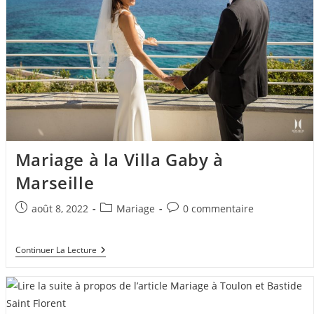
Mariage à la Villa Gaby à
Marseille
Publication
Post
Commentaires
août 8, 2022
Mariage
0 commentaire
publiée :
category:
de
la
Mariage
Continuer La Lecture
publication :
À
La
Villa
Gaby
À