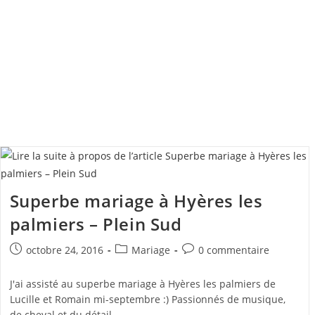
Superbe mariage à Hyères les
palmiers – Plein Sud
Publication
Post
Commentaires
octobre 24, 2016
Mariage
0 commentaire
publiée :
category:
de
la
J'ai assisté au superbe mariage à Hyères les palmiers de
publication :
Lucille et Romain mi-septembre :) Passionnés de musique,
de cheval et du détail...