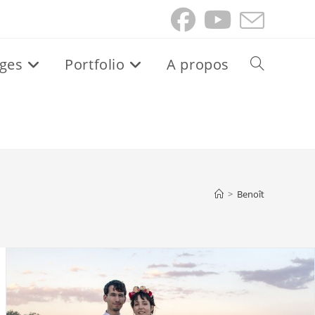
ges
Portfolio
A propos
Toggle
website
search
>
Benoît