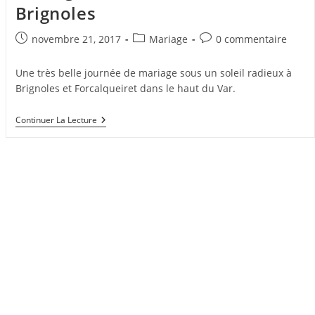
Brignoles
Publication
Post
Commentaires
novembre 21, 2017
Mariage
0 commentaire
publiée :
category:
de
la
Une très belle journée de mariage sous un soleil radieux à
publication :
Brignoles et Forcalqueiret dans le haut du Var.
Mariage
Continuer La Lecture
Sous
Un
Soleil
Radieux
À
Brignoles