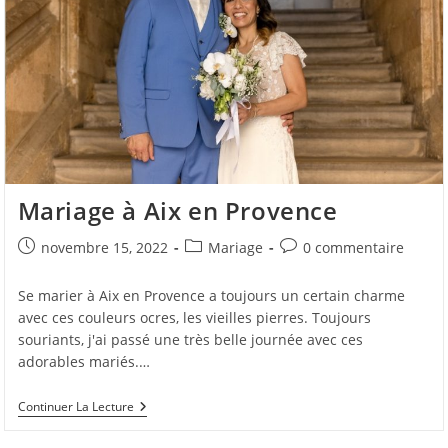
Mariage à Aix en Provence
Publication
Post
Commentaires
novembre 15, 2022
Mariage
0 commentaire
publiée :
category:
de
la
Se marier à Aix en Provence a toujours un certain charme
publication :
avec ces couleurs ocres, les vieilles pierres. Toujours
souriants, j'ai passé une très belle journée avec ces
adorables mariés.…
Mariage
Continuer La Lecture
À
Aix