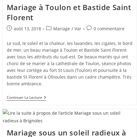
Marseille
Mariage à Toulon et Bastide Saint
Florent
Publication
Post
Commentaires
août 13, 2018
Mariage
/
Var
0 commentaire
publiée :
category:
de
la
Le sud, le soleil et la chaleur, les lavandes, les cigales, le bord
publication :
de mer, un beau mariage à Toulon et Bastide Saint Florent
avec tous les attributs du sud-est. De beaux mariés qui ont
choisi de se marier à la cathédrale de Toulon, séance photos
avec leur cortège au fort St Louis (Toulon) et poursuite à la
bastide St Florent à Ollioules dans un cadre champêtre. Très
bonne ambiance.
Mariage
Continuer La Lecture
À
Toulon
Et
Bastide
Saint
Florent
Mariage sous un soleil radieux à