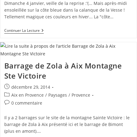
la
Dimanche 4 janvier, veille de la reprise :'(... Mais après-midi
publication :
ensoleillée sur la côte bleue dans la calanque de la Vesse !
Tellement magique ces couleurs en hiver... La "côte…
Calanque
Continuer La Lecture
De
La
Vesse
Sur
La
Côte
Barrage de Zola à Aix Montagne
Bleue
Ste Victoire
Publication
décembre 29, 2014
publiée :
Post
Aix en Provence
/
Paysages
/
Provence
category:
Commentaires
0 commentaire
de
la
Il y a 2 barrages sur le site de la montagne Sainte Victoire : le
publication :
barrage de Zola à Aix présenté ici et le barrage de Bimont
(plus en amont).…