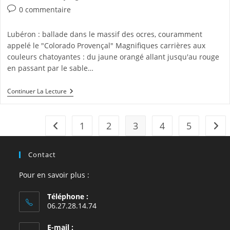
category:
Commentaires
0 commentaire
de
la
Lubéron : ballade dans le massif des ocres, couramment
publication :
appelé le "Colorado Provençal" Magnifiques carrières aux
couleurs chatoyantes : du jaune orangé allant jusqu'au rouge
en passant par le sable…
Colorado
Continuer La Lecture
Provençal
Dans
Le
Lubéron
1
2
3
4
5
Go to the previous page
Alle
Contact
Pour en savoir plus :
Téléphone :
06.27.28.14.74
E-mail :