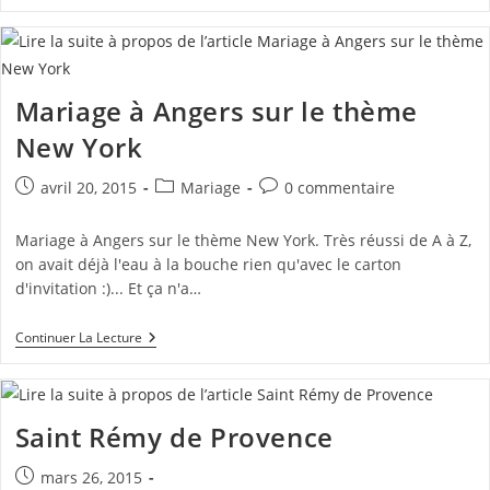
Dans
La
Nièvre
En
Bourgogne
Mariage à Angers sur le thème
New York
Publication
Post
Commentaires
avril 20, 2015
Mariage
0 commentaire
publiée :
category:
de
la
Mariage à Angers sur le thème New York. Très réussi de A à Z,
publication :
on avait déjà l'eau à la bouche rien qu'avec le carton
d'invitation :)... Et ça n'a…
Mariage
Continuer La Lecture
À
Angers
Sur
Le
Thème
Saint Rémy de Provence
New
York
Publication
mars 26, 2015