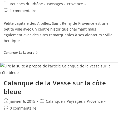
publiée :
Post
Bouches du Rhône
/
Paysages
/
Provence
category:
Commentaires
1 commentaire
de
la
Petite capitale des Alpilles, Saint Rémy de Provence est une
publication :
petite ville avec un centre historique charmant mais
également avec des sites remarquables à ses alentours : Ville :
boutiques,…
Saint
Continuer La Lecture
Rémy
De
Provence
Calanque de la Vesse sur la côte
bleue
Publication
Post
janvier 6, 2015
Calanque
/
Paysages
/
Provence
publiée :
category:
Commentaires
0 commentaire
de