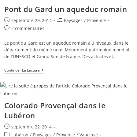
Pont du Gard un aqueduc romain
Publication
Post
septembre 29, 2014
Paysages
/
Provence
publiée :
category:
Commentaires
2 commentaires
de
la
Le pont du Gard est un aqueduc romain à 3 niveaux, dans le
publication :
département du même nom. Monument patrimoine mondial
de l'UNESCO et Grand Site de France. Des activités et…
Pont
Continuer La Lecture
Du
Gard
Un
Aqueduc
Romain
Colorado Provençal dans le
Lubéron
Publication
septembre 22, 2014
publiée :
Post
Lubéron
/
Paysages
/
Provence
/
Vaucluse