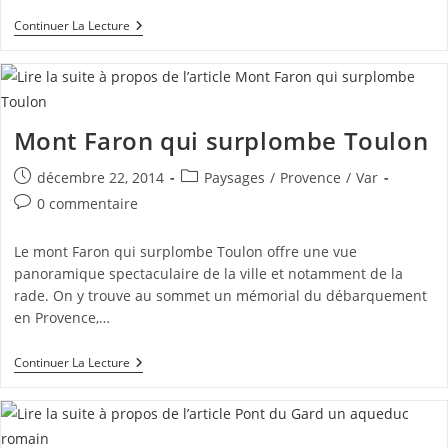
Barrage
Continuer La Lecture
De
Zola
À
Aix
Montagne
Ste
Mont Faron qui surplombe Toulon
Victoire
Publication
Post
décembre 22, 2014
Paysages
/
Provence
/
Var
publiée :
category:
Commentaires
0 commentaire
de
la
Le mont Faron qui surplombe Toulon offre une vue
publication :
panoramique spectaculaire de la ville et notamment de la
rade. On y trouve au sommet un mémorial du débarquement
en Provence,…
Mont
Continuer La Lecture
Faron
Qui
Surplombe
Toulon