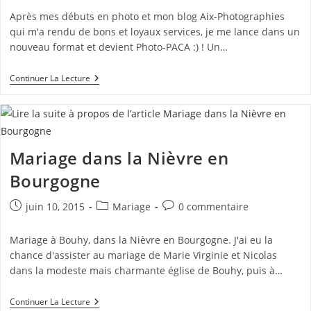
la
Après mes débuts en photo et mon blog Aix-Photographies
publication :
qui m'a rendu de bons et loyaux services, je me lance dans un
nouveau format et devient Photo-PACA :) ! Un…
Aix-
Continuer La Lecture
Photographies
Devient
Photo-
PACA
!
Mariage dans la Nièvre en
Bourgogne
Publication
Post
Commentaires
juin 10, 2015
Mariage
0 commentaire
publiée :
category:
de
la
Mariage à Bouhy, dans la Nièvre en Bourgogne. J'ai eu la
publication :
chance d'assister au mariage de Marie Virginie et Nicolas
dans la modeste mais charmante église de Bouhy, puis à…
Mariage
Continuer La Lecture